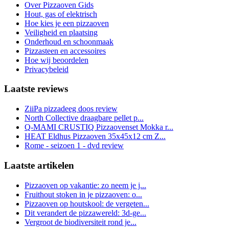
Over Pizzaoven Gids
Hout, gas of elektrisch
Hoe kies je een pizzaoven
Veiligheid en plaatsing
Onderhoud en schoonmaak
Pizzasteen en accessoires
Hoe wij beoordelen
Privacybeleid
Laatste reviews
ZiiPa pizzadeeg doos review
North Collective draagbare pellet p...
Q-MAMI CRUSTIQ Pizzaovenset Mokka r...
HEAT Eldhus Pizzaoven 35x45x12 cm Z...
Rome - seizoen 1 - dvd review
Laatste artikelen
Pizzaoven op vakantie: zo neem je j...
Fruithout stoken in je pizzaoven: o...
Pizzaoven op houtskool: de vergeten...
Dit verandert de pizzawereld: 3d-ge...
Vergroot de biodiversiteit rond je...