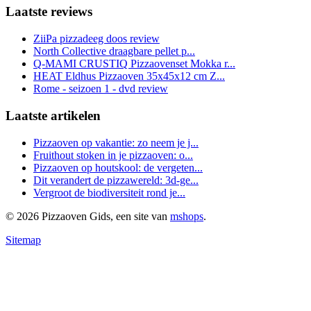
Laatste reviews
ZiiPa pizzadeeg doos review
North Collective draagbare pellet p...
Q-MAMI CRUSTIQ Pizzaovenset Mokka r...
HEAT Eldhus Pizzaoven 35x45x12 cm Z...
Rome - seizoen 1 - dvd review
Laatste artikelen
Pizzaoven op vakantie: zo neem je j...
Fruithout stoken in je pizzaoven: o...
Pizzaoven op houtskool: de vergeten...
Dit verandert de pizzawereld: 3d-ge...
Vergroot de biodiversiteit rond je...
© 2026 Pizzaoven Gids, een site van
mshops
.
Sitemap