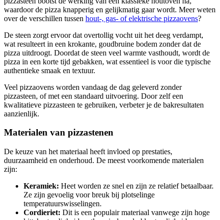
pizzasteen bootst de werking van een klassieke houtoven na,
waardoor de pizza knapperig en gelijkmatig gaar wordt. Meer weten
over de verschillen tussen
hout-, gas- of elektrische pizzaovens
?
De steen zorgt ervoor dat overtollig vocht uit het deeg verdampt,
wat resulteert in een krokante, goudbruine bodem zonder dat de
pizza uitdroogt. Doordat de steen veel warmte vasthoudt, wordt de
pizza in een korte tijd gebakken, wat essentieel is voor die typische
authentieke smaak en textuur.
Veel pizzaovens worden vandaag de dag geleverd zonder
pizzasteen, of met een standaard uitvoering. Door zelf een
kwalitatieve pizzasteen te gebruiken, verbeter je de bakresultaten
aanzienlijk.
Materialen van pizzastenen
De keuze van het materiaal heeft invloed op prestaties,
duurzaamheid en onderhoud. De meest voorkomende materialen
zijn:
Keramiek:
Heet worden ze snel en zijn ze relatief betaalbaar.
Ze zijn gevoelig voor breuk bij plotselinge
temperatuurswisselingen.
Cordieriet:
Dit is een populair materiaal vanwege zijn hoge