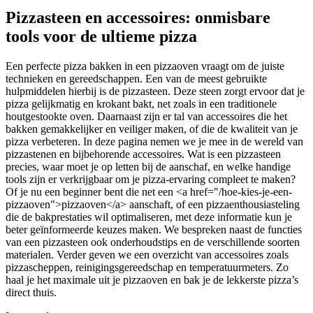
Pizzasteen en accessoires: onmisbare
tools voor de ultieme pizza
Een perfecte pizza bakken in een pizzaoven vraagt om de juiste
technieken en gereedschappen. Een van de meest gebruikte
hulpmiddelen hierbij is de pizzasteen. Deze steen zorgt ervoor dat je
pizza gelijkmatig en krokant bakt, net zoals in een traditionele
houtgestookte oven. Daarnaast zijn er tal van accessoires die het
bakken gemakkelijker en veiliger maken, of die de kwaliteit van je
pizza verbeteren. In deze pagina nemen we je mee in de wereld van
pizzastenen en bijbehorende accessoires. Wat is een pizzasteen
precies, waar moet je op letten bij de aanschaf, en welke handige
tools zijn er verkrijgbaar om je pizza-ervaring compleet te maken?
Of je nu een beginner bent die net een <a href="/hoe-kies-je-een-
pizzaoven">pizzaoven</a> aanschaft, of een pizzaenthousiasteling
die de bakprestaties wil optimaliseren, met deze informatie kun je
beter geïnformeerde keuzes maken. We bespreken naast de functies
van een pizzasteen ook onderhoudstips en de verschillende soorten
materialen. Verder geven we een overzicht van accessoires zoals
pizzascheppen, reinigingsgereedschap en temperatuurmeters. Zo
haal je het maximale uit je pizzaoven en bak je de lekkerste pizza’s
direct thuis.