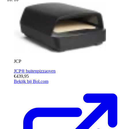
JCP
JCP® buitenpizzaoven
€439,95
Bekijk bij Bol.com