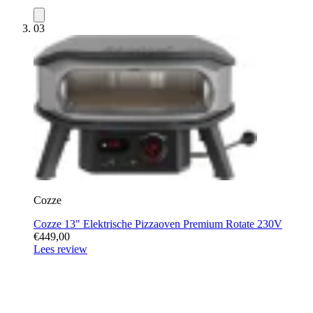
03
Cozze
Cozze 13" Elektrische Pizzaoven Premium Rotate 230V
€449,00
Lees review