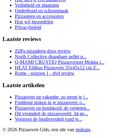
Veiligheid en plaatsing
Onderhoud en schoonmaak
Pizzasteen en accessoires
Hoe wij beoordelen
Privacybeleid
Laatste reviews
ZiiPa pizzadeeg doos review
North Collective draagbare pellet p...
Q-MAMI CRUSTIQ Pizzaovenset Mokka r...
HEAT Eldhus Pizzaoven 35x45x12 cm Z...
Rome - seizoen 1 - dvd review
Laatste artikelen
Pizzaoven op vakantie: zo neem je j...
Fruithout stoken in je pizzaoven: o...
Pizzaoven op houtskool: de vergeten...
Dit verandert de pizzawereld: 3d-ge...
Vergroot de biodiversiteit rond je...
© 2026 Pizzaoven Gids, een site van
mshops
.