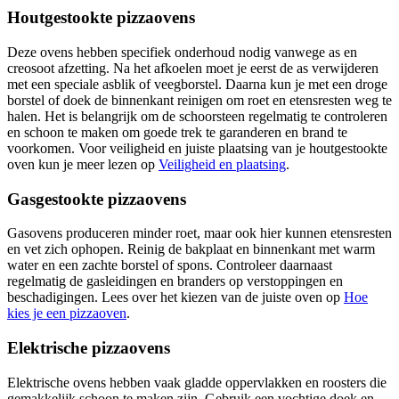
Houtgestookte pizzaovens
Deze ovens hebben specifiek onderhoud nodig vanwege as en
creosoot afzetting. Na het afkoelen moet je eerst de as verwijderen
met een speciale asblik of veegborstel. Daarna kun je met een droge
borstel of doek de binnenkant reinigen om roet en etensresten weg te
halen. Het is belangrijk om de schoorsteen regelmatig te controleren
en schoon te maken om goede trek te garanderen en brand te
voorkomen. Voor veiligheid en juiste plaatsing van je houtgestookte
oven kun je meer lezen op
Veiligheid en plaatsing
.
Gasgestookte pizzaovens
Gasovens produceren minder roet, maar ook hier kunnen etensresten
en vet zich ophopen. Reinig de bakplaat en binnenkant met warm
water en een zachte borstel of spons. Controleer daarnaast
regelmatig de gasleidingen en branders op verstoppingen en
beschadigingen. Lees over het kiezen van de juiste oven op
Hoe
kies je een pizzaoven
.
Elektrische pizzaovens
Elektrische ovens hebben vaak gladde oppervlakken en roosters die
gemakkelijk schoon te maken zijn. Gebruik een vochtige doek en