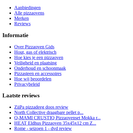
Aanbiedingen
Alle pizzaovens
Merken
Reviews
Informatie
Over Pizzaoven Gids
Hout, gas of elektrisch
Hoe kies je een pizzaoven
Veiligheid en plaatsing
Onderhoud en schoonmaak
Pizzasteen en accessoires
Hoe wij beoordelen
Privacybeleid
Laatste reviews
ZiiPa pizzadeeg doos review
North Collective draagbare pellet p...
Q-MAMI CRUSTIQ Pizzaovenset Mokka r...
HEAT Eldhus Pizzaoven 35x45x12 cm Z...
Rome - seizoen 1 - dvd review