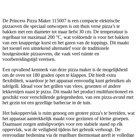
De Princess Pizza Maker 115007 is een compacte elektrische
pizzaoven die speciaal ontworpen is om thuis verse pizza’s te
bakken met een diameter tot maar liefst 30 cm. De temperatuur is
regelbaar tot maximaal 200 °C, wat voldoende is voor het bakken
van een knapperige korst en het garen van de toppings. Dit maakt
het toestel een uitstekend alternatief voor de traditionele
houtgestookte pizzaovens, die vaak veel ruimte en
voorbereidingstijd vereisen.
Een opvallend kenmerk van deze pizza maker is de mogelijkheid
om de oven tot 180 graden open te klappen. Dit biedt extra
flexibiliteit, waardoor je het apparaat eenvoudig kunt gebruiken als
tafelgrill. Ideaal voor het grillen van vlees, groenten of andere
lekkernijen naast je pizza. Dit maakt het product multifunctioneel en
geschikt voor verschillende gelegenheden, van een pizza-avond met
het gezin tot een gezellige barbecue in de tuin.
Het bakoppervlak is ruim genoeg om grotere pizza's te bereiden, wat
het apparaat aantrekkelijk maakt voor gezinnen of kleine groepen.
Daarnaast zorgen antislipvoetjes voor een stabiele stand op elk
oppervlak, wat de veiligheid tijdens het gebruik verhoogt. De
eenvoudige bediening via de regelbare thermostaat geeft je volledige