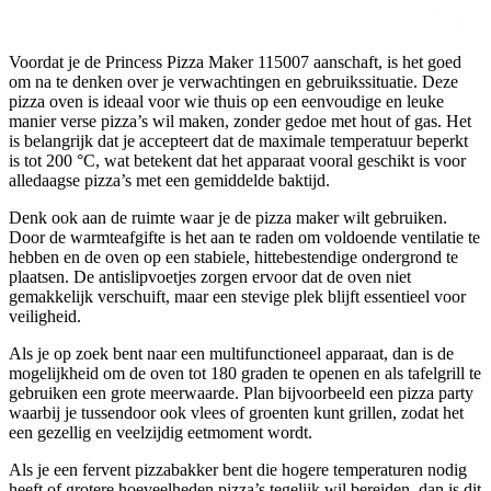
Voordat je de Princess Pizza Maker 115007 aanschaft, is het goed
om na te denken over je verwachtingen en gebruikssituatie. Deze
pizza oven is ideaal voor wie thuis op een eenvoudige en leuke
manier verse pizza’s wil maken, zonder gedoe met hout of gas. Het
is belangrijk dat je accepteert dat de maximale temperatuur beperkt
is tot 200 °C, wat betekent dat het apparaat vooral geschikt is voor
alledaagse pizza’s met een gemiddelde baktijd.
Denk ook aan de ruimte waar je de pizza maker wilt gebruiken.
Door de warmteafgifte is het aan te raden om voldoende ventilatie te
hebben en de oven op een stabiele, hittebestendige ondergrond te
plaatsen. De antislipvoetjes zorgen ervoor dat de oven niet
gemakkelijk verschuift, maar een stevige plek blijft essentieel voor
veiligheid.
Als je op zoek bent naar een multifunctioneel apparaat, dan is de
mogelijkheid om de oven tot 180 graden te openen en als tafelgrill te
gebruiken een grote meerwaarde. Plan bijvoorbeeld een pizza party
waarbij je tussendoor ook vlees of groenten kunt grillen, zodat het
een gezellig en veelzijdig eetmoment wordt.
Als je een fervent pizzabakker bent die hogere temperaturen nodig
heeft of grotere hoeveelheden pizza’s tegelijk wil bereiden, dan is dit