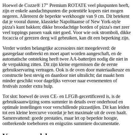
Hoewel de Cozze® 17" Premium ROTATE veel pluspunten heeft,
zijn er enkele aandachtspunten die potentiële kopers niet mogen
negeren. Allereerst de beperkte werkhoogte van 9 cm. Dit betekent
dat je vooral dunne, klassieke Napolitaanse of New York-style
pizza's kunt bakken; dikke broodachtige borden of pizza's met zeer
veel toppings passen vaak niet goed. Voor wie ook stromboli, dikke
focaccia of gerezen deeg wil gebruiken, kan dit een beperking zijn.
Verder worden belangrijke accessoires niet meegeleverd: de
gasregelaar ontbreekt en moet apart worden aangeschaft, en de
automatische ontsteking heeft twee AA-batterijen nodig die niet in
de verpakking zitten. Dit zijn kleine ergernissen die de eerste
gebruikservaring vertragen. Ook is de oven door materiaalkeuze en
constructie best stevig en daardoor niet ultralicht; dat maakt hem
minder geschikt voor dagelijks vervoer naar evenementen of
festivals zonder extra hulp.
Tot slot: hoewel de oven CE- en LFGB-gecertificeerd is, is de
gebruiksaanwijzing soms summier in details over onderhoud en
optimale instellingen voor verschillende pizzastijlen. Dit kan leiden
tot een kleine leercurve voordat je het maximale uit de oven haalt.
Samenvattend: goede prestaties, maar let op beperkte hoogte,
ontbrekende toebehoren en enigszins summiere documentatie.