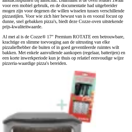
aandachtspunten bij aanschaf. Daarnaast is de oven relatief zwaar
voor een mobiel gebruik, en de documentatie had uitgebreider
mogen zijn voor degenen die willen wisselen tussen verschillende
pizzastijlen. Voor wie zich hier bewust van is en vooral focust op
dunne, snel gebakken pizza's, biedt deze Cozze-oven uitstekende
prijs-kwaliteitwaarde.
Al met al is de Cozze® 17" Premium ROTATE een betrouwbare,
krachtige en slimme toevoeging aan de uitrusting van elke
pizzaliefhebber die buiten of in goed geventileerde ruimtes wilt
bakken. Met enkele aanvullende aankopen (regelaar, batterijen) en
een korte inwerkperiode kun je thuis op relatief eenvoudige wijze
pizzeria-waardige pizza's bereiden.