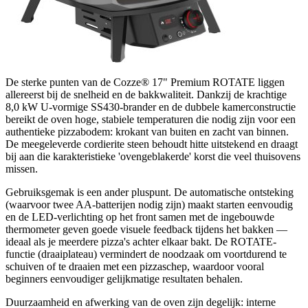
De sterke punten van de Cozze® 17" Premium ROTATE liggen
allereerst bij de snelheid en de bakkwaliteit. Dankzij de krachtige
8,0 kW U-vormige SS430-brander en de dubbele kamerconstructie
bereikt de oven hoge, stabiele temperaturen die nodig zijn voor een
authentieke pizzabodem: krokant van buiten en zacht van binnen.
De meegeleverde cordierite steen behoudt hitte uitstekend en draagt
bij aan die karakteristieke 'ovengeblakerde' korst die veel thuisovens
missen.
Gebruiksgemak is een ander pluspunt. De automatische ontsteking
(waarvoor twee AA-batterijen nodig zijn) maakt starten eenvoudig
en de LED-verlichting op het front samen met de ingebouwde
thermometer geven goede visuele feedback tijdens het bakken —
ideaal als je meerdere pizza's achter elkaar bakt. De ROTATE-
functie (draaiplateau) vermindert de noodzaak om voortdurend te
schuiven of te draaien met een pizzaschep, waardoor vooral
beginners eenvoudiger gelijkmatige resultaten behalen.
Duurzaamheid en afwerking van de oven zijn degelijk: interne