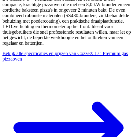
compacte, krachtige pizzaoven die met een 8,0 kW brander en een
cordierite baksteen pizza's in ongeveer 2 minuten bakt. De oven
combineert robuuste materialen (SS430-branders, zinkbehandelde
behuizing met poedercoating), een praktische draaiplaatfunctie,
LED-verlichting en thermometer op het front. Ideaal voor
thuisgebruikers die snel professionele resultaten willen, maar let op
het gewicht, de beperkte werkhoogte en het ontbreken van een
regelaar en batterijen.
Bekijk alle specificaties en prijzen van Cozze® 17" Premium gas
pizzaoven