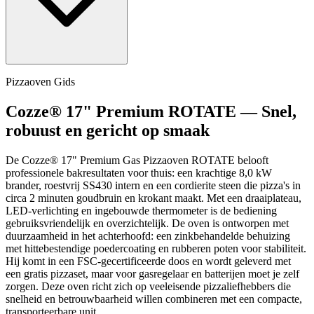
Pizzaoven Gids
Cozze® 17" Premium ROTATE — Snel,
robuust en gericht op smaak
De Cozze® 17" Premium Gas Pizzaoven ROTATE belooft
professionele bakresultaten voor thuis: een krachtige 8,0 kW
brander, roestvrij SS430 intern en een cordierite steen die pizza's in
circa 2 minuten goudbruin en krokant maakt. Met een draaiplateau,
LED-verlichting en ingebouwde thermometer is de bediening
gebruiksvriendelijk en overzichtelijk. De oven is ontworpen met
duurzaamheid in het achterhoofd: een zinkbehandelde behuizing
met hittebestendige poedercoating en rubberen poten voor stabiliteit.
Hij komt in een FSC-gecertificeerde doos en wordt geleverd met
een gratis pizzaset, maar voor gasregelaar en batterijen moet je zelf
zorgen. Deze oven richt zich op veeleisende pizzaliefhebbers die
snelheid en betrouwbaarheid willen combineren met een compacte,
transporteerbare unit.