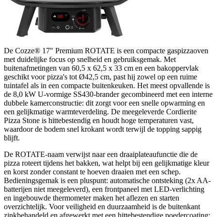
De Cozze® 17" Premium ROTATE is een compacte gaspizzaoven
met duidelijke focus op snelheid en gebruiksgemak. Met
buitenafmetingen van 60,5 x 62,5 x 33 cm en een bakoppervlak
geschikt voor pizza's tot Ø42,5 cm, past hij zowel op een ruime
tuintafel als in een compacte buitenkeuken. Het meest opvallende is
de 8,0 kW U-vormige SS430-brander gecombineerd met een interne
dubbele kamerconstructie: dit zorgt voor een snelle opwarming en
een gelijkmatige warmteverdeling. De meegeleverde Cordierite
Pizza Stone is hittebestendig en houdt hoge temperaturen vast,
waardoor de bodem snel krokant wordt terwijl de topping sappig
blijft.
De ROTATE-naam verwijst naar een draaiplateaufunctie die de
pizza roteert tijdens het bakken, wat helpt bij een gelijkmatige kleur
en korst zonder constant te hoeven draaien met een schep.
Bedieningsgemak is een pluspunt: automatische ontsteking (2x AA-
batterijen niet meegeleverd), een frontpaneel met LED-verlichting
en ingebouwde thermometer maken het aflezen en starten
overzichtelijk. Voor veiligheid en duurzaamheid is de buitenkant
zinkbehandeld en afgewerkt met een hittebestendige poedercoating;