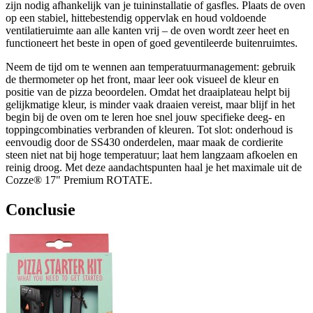
zijn nodig afhankelijk van je tuininstallatie of gasfles. Plaats de oven
op een stabiel, hittebestendig oppervlak en houd voldoende
ventilatieruimte aan alle kanten vrij – de oven wordt zeer heet en
functioneert het beste in open of goed geventileerde buitenruimtes.
Neem de tijd om te wennen aan temperatuurmanagement: gebruik
de thermometer op het front, maar leer ook visueel de kleur en
positie van de pizza beoordelen. Omdat het draaiplateau helpt bij
gelijkmatige kleur, is minder vaak draaien vereist, maar blijf in het
begin bij de oven om te leren hoe snel jouw specifieke deeg- en
toppingcombinaties verbranden of kleuren. Tot slot: onderhoud is
eenvoudig door de SS430 onderdelen, maar maak de cordierite
steen niet nat bij hoge temperatuur; laat hem langzaam afkoelen en
reinig droog. Met deze aandachtspunten haal je het maximale uit de
Cozze® 17" Premium ROTATE.
Conclusie