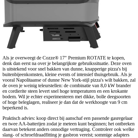
Als je overweegt de Cozze® 17" Premium ROTATE te kopen,
denk dan eerst na over je belangrijkste gebruikssituatie. Deze oven
is uitstekend voor snel bakken van dunne, knapperige pizza's bij
buitenbijeenkomsten, kleine events of intensief thuisgebruik. Als je
vooral Napolitaanse of dunne New York-stijl pizza's wilt bakken, zal
de oven je weinig teleurstellen: de combinatie van 8,0 kW brander
en cordierite steen levert snel hoge temperaturen en een krokante
bodem. Wil je echter experimenteren met dikke, bolle deegsoorten
of hoge beleglagen, realiseer je dan dat de werkhoogte van 9 cm
beperkend is.
Praktisch advies: koop direct bij aanschaf een passende gasregelaar
en twee AA-batterijen zodat je meteen kunt beginnen; het ontbreken
daarvan betekent anders onnodige vertraging. Controleer ook welke
slang- of schroefdraadfitting je gasbron vereist; sommige adapters